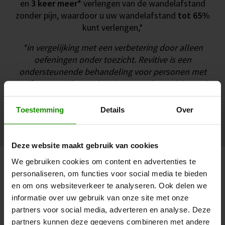
en
3 keer meer*
verlengen van de wandelafstand
zonder pijn, waardoor u uw wandelafstand
tot 65%
kunt verlengen,*
*in vergelijking met een verbetering door alleen
oefeningen onder toezicht. Revitive is een
ondersteunende behandeling voor personen met
perifere arteriële aandoeningen en draagt bij aan de
hierboven genoemde verbeteringen in vergelijking met
alleen oefeningen, blijkt uit klinisch onderzoek
Toestemming
Details
Over
(Babber, 2020)
Deze website maakt gebruik van cookies
We gebruiken cookies om content en advertenties te
De symptomen van een
personaliseren, om functies voor social media te bieden
hoge bloeddruk
en om ons websiteverkeer te analyseren. Ook delen we
informatie over uw gebruik van onze site met onze
Mensen met een hoge bloeddruk kunnen
partners voor social media, adverteren en analyse. Deze
verschillende symptomen ervaren.
partners kunnen deze gegevens combineren met andere