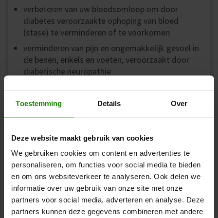
verbeteren van uw bloedsomloop om door
diabetes veroorzaakte ophoping van bloed
(stase) te verminderen of te voorkomen
verminderen van pijn en ongemakkelijk gevoel in
de benen, enkels en voeten, veroorzaakt door
diabetische neuropathie
Toestemming
Details
Over
Deze website maakt gebruik van cookies
We gebruiken cookies om content en advertenties te
personaliseren, om functies voor social media te bieden
Als u artrose heeft
en om ons websiteverkeer te analyseren. Ook delen we
informatie over uw gebruik van onze site met onze
kan Revitive Medic Knie bijdragen aan het:
partners voor social media, adverteren en analyse. Deze
• verminderen van zwellingen in de benen, enkels en
partners kunnen deze gegevens combineren met andere