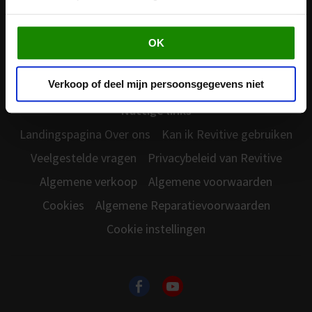
Klantenservice
Inschrijving Garantie
Winkels in Belgie
OK
60 dagen zonder risico
Contact
Verkoop of deel mijn persoonsgegevens niet
Nuttige links
Landingspagina Over ons
Kan ik Revitive gebruiken
Veelgestelde vragen
Privacybeleid van Revitive
Algemene verkoop
Algemene voorwaarden
Cookies
Algemene Reparatievoorwaarden
Cookie instellingen