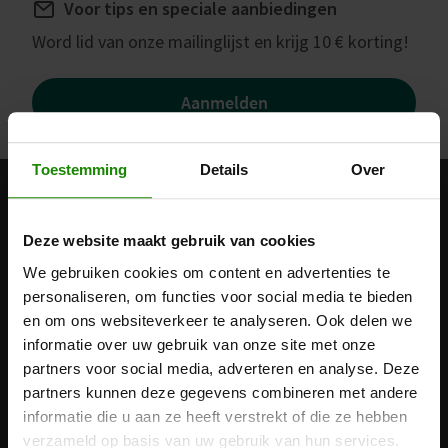
Voor tips en speciale aanbiedingen
Word lid van onze mailinglijst en krijg 10 € korting!
Aanmelden
Toestemming
Details
Over
Deze website maakt gebruik van cookies
+33 1 75 85 04 05 De klantendienst is gratis bereikbaar
We gebruiken cookies om content en advertenties te
via een vaste lijn in Belgïe / Maandag - Vrijdag
personaliseren, om functies voor social media te bieden
en om ons websiteverkeer te analyseren. Ook delen we
Producten
informatie over uw gebruik van onze site met onze
Medic
Medic Knie
Medic Coach Verbonden
partners voor social media, adverteren en analyse. Deze
partners kunnen deze gegevens combineren met andere
ProHealth
Revitive Essential
informatie die u aan ze heeft verstrekt of die ze hebben
verzameld op basis van uw gebruik van hun services.