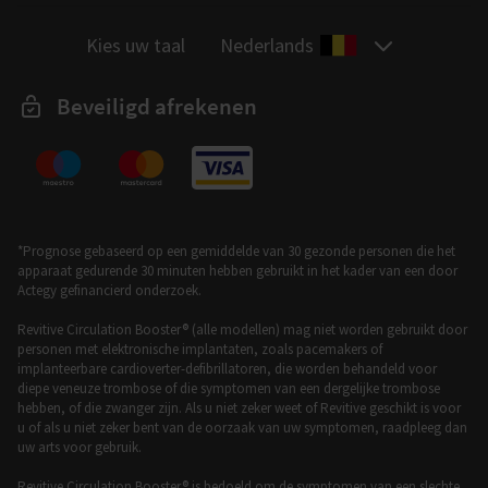
Kies uw taal
Nederlands
Beveiligd afrekenen
*Prognose gebaseerd op een gemiddelde van 30 gezonde personen die het
apparaat gedurende 30 minuten hebben gebruikt in het kader van een door
Actegy gefinancierd onderzoek.
Revitive Circulation Booster® (alle modellen) mag niet worden gebruikt door
personen met elektronische implantaten, zoals pacemakers of
implanteerbare cardioverter-defibrillatoren, die worden behandeld voor
diepe veneuze trombose of die symptomen van een dergelijke trombose
hebben, of die zwanger zijn. Als u niet zeker weet of Revitive geschikt is voor
u of als u niet zeker bent van de oorzaak van uw symptomen, raadpleeg dan
uw arts voor gebruik.
Revitive Circulation Booster® is bedoeld om de symptomen van een slechte