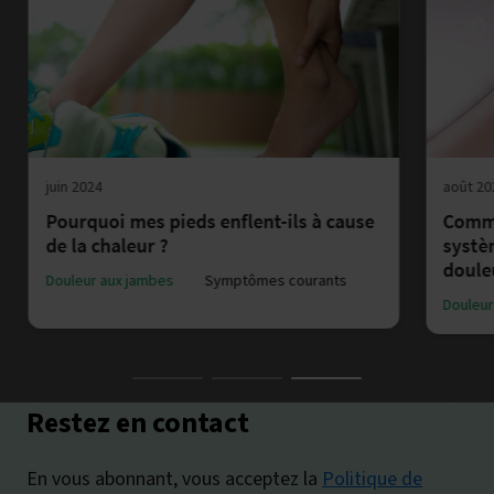
juin 2024
août 20
Pourquoi mes pieds enflent-ils à cause
Comme
de la chaleur ?
systè
doule
Douleur aux jambes
Symptômes courants
Douleur