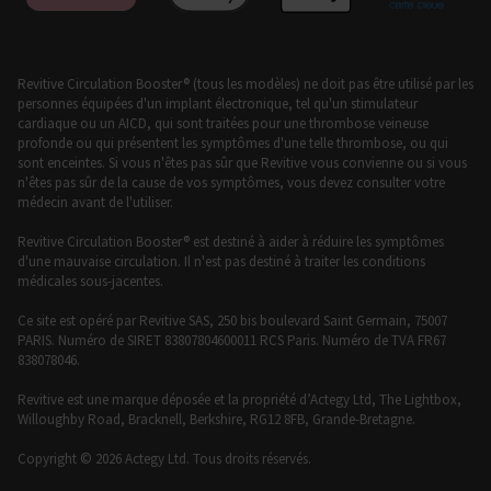
qu’il soit bien absorbé par la peau,
avant toute stimulation. Il est possible
que l’application inégale du produit
hydratant augmente le risque
Revitive Circulation Booster® (tous les modèles) ne doit pas être utilisé par les
personnes équipées d'un implant électronique, tel qu'un stimulateur
d’irritation cutanée et provoque même
cardiaque ou un AICD, qui sont traitées pour une thrombose veineuse
une sensation de brûlure à l’application
profonde ou qui présentent les symptômes d'une telle thrombose, ou qui
de l’électrostimulation
sont enceintes. Si vous n'êtes pas sûr que Revitive vous convienne ou si vous
n'êtes pas sûr de la cause de vos symptômes, vous devez consulter votre
Les symptômes peuvent s’aggraver au
médecin avant de l'utiliser.
cours de la phase initiale avant de
Revitive Circulation Booster® est destiné à aider à réduire les symptômes
remarquer une amélioration. Cela peut
d'une mauvaise circulation. Il n'est pas destiné à traiter les conditions
être dû au fait que votre corps ne s’est
médicales sous-jacentes.
pas encore adapté à l’augmentation de
Ce site est opéré par Revitive SAS, 250 bis boulevard Saint Germain, 75007
l’activité musculaire ou de la circulation
PARIS. Numéro de SIRET 83807804600011 RCS Paris. Numéro de TVA FR67
sanguine. Si cela se produit, réduisez le
838078046.
niveau d’intensité et la durée du
Revitive est une marque déposée et la propriété d’Actegy Ltd, The Lightbox,
traitement afin de soulager les
Willoughby Road, Bracknell, Berkshire, RG12 8FB, Grande-Bretagne.
symptômes initiaux. Si les symptômes
persistent, consultez votre médecin
Copyright © 2026 Actegy Ltd. Tous droits réservés.