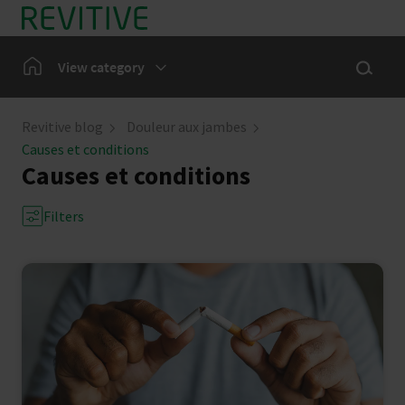
En Bref
Show sea
Home
View category
Douleur aux jambes
Revitive blog
Douleur aux jambes
Causes et conditions
Notre communauté
Causes et conditions
Actualités
Filters