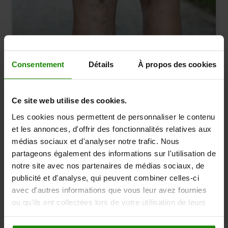
septembre 2023
Consentement
Détails
À propos des cookies
Qu'est-ce que l'insuffisance veineuse
chronique (IVC) ?
Douleur aux jambes
Causes et conditions
Ce site web utilise des cookies.
Les cookies nous permettent de personnaliser le contenu
et les annonces, d'offrir des fonctionnalités relatives aux
médias sociaux et d'analyser notre trafic. Nous
partageons également des informations sur l'utilisation de
notre site avec nos partenaires de médias sociaux, de
publicité et d'analyse, qui peuvent combiner celles-ci
avec d'autres informations que vous leur avez fournies
ou qu'ils ont collectées lors de votre utilisation de leurs
services.