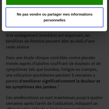
active et de soulagement immédiat qui distingue
cette approche de nombreuses solutions classiques.
Ne pas vendre ou partager mes informations
personnelles
Une amélioration dans le temps
Si le soulagement immédiat est important, les
bénéfices de Revitive peuvent aller au-delà d’une
seule séance.
Dans une étude clinique contrôlée contre placebo
menée auprès d’adultes souffrant de douleurs et de
symptômes tels que lourdeur, fatigue ou crampes,
une utilisation quotidienne pendant 8 semaines a
permis
d’améliorer significativement la douleur et
les symptômes des jambes.¹
Ces améliorations se sont maintenues jusqu’à quatre
semaines après l’arrêt de l’utilisation, indiquant un