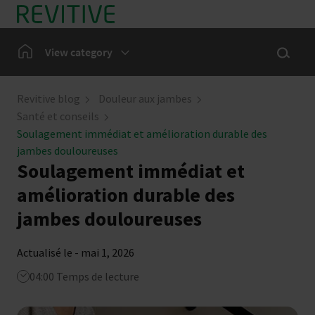
En Bref
Show sea
Home
View category
Douleur aux jambes
Revitive blog
Douleur aux jambes
Santé et conseils
Notre communauté
Soulagement immédiat et amélioration durable des
jambes douloureuses
Soulagement immédiat et
Actualités
amélioration durable des
jambes douloureuses
Actualisé le - mai 1, 2026
04:00 Temps de lecture