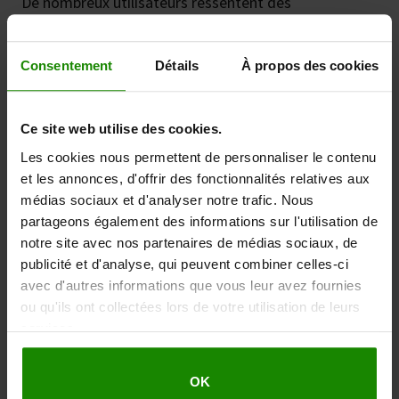
De nombreux utilisateurs ressentent des
contractions musculaires douces ainsi qu’une
amélioration de la circulation pendant leurs séances
NMES avec Revitive.
Consentement
Détails
À propos des cookies
Des études cliniques ont montré que le flux sanguin
dans les jambes peut être multiplié par environ trois
Ce site web utilise des cookies.
pendant le traitement.¹
Les cookies nous permettent de personnaliser le contenu
et les annonces, d'offrir des fonctionnalités relatives aux
Pour beaucoup, cela permet de soulager les
médias sociaux et d'analyser notre trafic. Nous
sensations de lourdeur, de fatigue et d’inconfort
partageons également des informations sur l'utilisation de
dans les jambes et les pieds pendant l’utilisation de
notre site avec nos partenaires de médias sociaux, de
l’appareil.
publicité et d'analyse, qui peuvent combiner celles-ci
avec d'autres informations que vous leur avez fournies
Contrairement aux approches qui masquent
ou qu'ils ont collectées lors de votre utilisation de leurs
simplement les symptômes, Revitive agit de manière
services.
active en stimulant les muscles des mollets et en
favorisant la circulation à chaque séance.
OK
C’est cette combinaison de stimulation musculaire