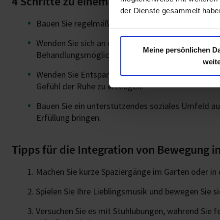
4 Schritte zu einem positiven Lebensgefü
der Dienste gesammelt habe
Bauen Sie regelmäßige Bewegung und Dehnübungen
Wenden Sie sich an einen medizinischen Betreuer
Meine persönlichen Da
Behandlungsmöglichkeiten zu erkunden.
weit
Wenden Sie Entspannungstechniken wie Achtsamke
Gefühl der Ruhe zu erzeugen.
Bauen Sie ein unterstützendes soziales Umfeld auf
Erfüllung bringen.
Tipps für die Integration von Bewegung in
Machen Sie kurze Spaziergänge im Garten oder in
Spielen Sie Ihre Lieblingsmusik und bewegen Sie si
Versuchen Sie es mit Stuhlübungen, während Sie f