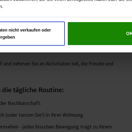
hl.
n.
 in Ihren Tagesablauf ein
, um die Symptome zu besprechen und
ten nicht verkaufen oder
O
ergeben
it und tiefes Atmen an, um Ängste abzubauen und ein
 und nehmen Sie an Aktivitäten teil, die Freude und
 die tägliche Routine:
 der Nachbarschaft.
ch (oder tanzen Sie!) in Ihrer Wohnung.
ernsehen - jedes bisschen Bewegung trägt zu Ihrem