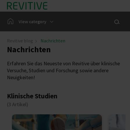
Skip to main content
Show sea
Home
View category
Bein-Symptome
Revitive blog
Nachrichten
Nachrichten
Unsere Gemeinschaft
Erfahren Sie das Neueste von Revitive über klinische
Nachrichten
Versuche, Studien und Forschung sowie andere
Neuigkeiten!
Klinische Studien
(3 Artikel)