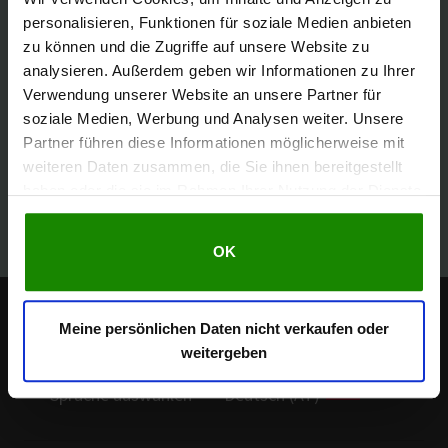
personalisieren, Funktionen für soziale Medien anbieten
zu können und die Zugriffe auf unsere Website zu
analysieren. Außerdem geben wir Informationen zu Ihrer
Verwendung unserer Website an unsere Partner für
soziale Medien, Werbung und Analysen weiter. Unsere
Partner führen diese Informationen möglicherweise mit
weiteren Daten zusammen, die Sie ihnen bereitgestellt
haben oder die sie im Rahmen Ihrer Nutzung der Dienste
gesammelt haben.
OK
Brauchen Sie Hilfe?
0043 800 1023 2201
Meine persönlichen Daten nicht verkaufen oder
Mo - Fr 8:00 - 16:00 Uhr
weitergeben
Sprache auswählen
Deutsch (AT)