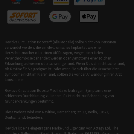
Revitive Circulation Booster® (alle Modelle) sollte nicht von Personen
verwendet werden, die ein elektronisches Implantat wie einen
Herzschrittmacher oder einen AICD tragen, wegen einer tiefen
Venenthrombose behandelt werden oder Symptome einer solchen
Erkrankung aufweisen oder schwanger sind. Wenn Sie sich nicht sicher sind,
ob Revtive für Sie geeignet ist, oder wenn Sie sich über die Ursache Ihrer
Symptome nicht im Klaren sind, sollten Sie vor der Anwendung Ihren Arzt
konsultieren.
Revitive Circulation Booster® soll dazu beitragen, Symptome einer
schlechten Durchblutung zu lindern. Es ist nicht zur Behandlung von
Grunderkrankungen bestimmt.
Diese Website wird von Revitive, Hardenberg Str. 12, Berlin, 10623,
Deutschland, betrieben.
Revitive ist eine eingetragene Marke und Eigentum von Actegy Ltd, The
Lightbox, Willoughby Road, Bracknell, Berkshire, RG12 8FB, Vereinigtes