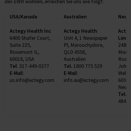
des EWR wohnen, erreichen Sie uns wie folgt:
USA/Kanada
Australien
Neus
Actegy Health Inc
Actegy Health
Acte
6400 Shafer Court,
Unit 4, 1 Newspaper
Limit
Suite 225,
Pl, Maroochydore,
24B
Rosemont IL,
QLD 4558,
Moore
60018, USA
Australien
Road,
Tel
. 317-449-0277
Tel.
1800 775 529
Johns
E-Mail
:
E-Mail
:
Welli
us.info@actegy.com
info.au@actegy.com
6037,
Neuse
Tel.
0
484 3