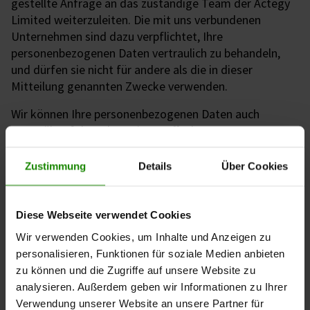
gestellte Anfrage an das zuständige Team der Actegy
Limited weiterzuleiten. Die mit uns verbundenen
Unternehmen sind dazu verpflichtet, Ihre
personenbezogenen Daten vertraulich zu behandeln,
und dürfen sie nicht für andere als die in dieser
Mitteilung genannten Zwecke verwenden.
Wir können Ihre personenbezogenen Daten auch
gegenüber folgenden Dritten offenlegen:
Unseren fachlichen Beratern wie Anwälten,
Zustimmung
Details
Über Cookies
Wirtschaftsprüfern oder Versicherern, um ihren
rechtlichen oder anderen fachlichen Rat
einzuholen
Diese Webseite verwendet Cookies
Staatlichen Stellen, Gerichten und
Wir verwenden Cookies, um Inhalte und Anzeigen zu
Aufsichtsbehörden, um eine rechtliche Anfrage
personalisieren, Funktionen für soziale Medien anbieten
zu beantworten oder einer gesetzlichen
zu können und die Zugriffe auf unsere Website zu
Verpflichtung nachzukommen
analysieren. Außerdem geben wir Informationen zu Ihrer
Von uns beauftragten Drittanbietern
Verwendung unserer Website an unsere Partner für