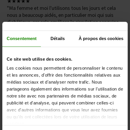
★★★★★
"Ma femme et moi l'utilisons tous les jours et cela
nous a beaucoup aidés, en particulier moi qui suis
diabétique, car cela améliore la circulation sanguine
dans mes jambes."
Consentement
Détails
À propos des cookies
Andy Robinson -
Trustpilot Reviewer
★★★★★
Ce site web utilise des cookies.
"J'ai trouvé ce produit très utile pour stimuler ma
circulation sanguine, surtout les jours où je ne peux
Les cookies nous permettent de personnaliser le contenu
pas faire ma promenade quotidienne à cause du
et les annonces, d'offrir des fonctionnalités relatives aux
temps humide ou froid. Je le recommande vivement
médias sociaux et d'analyser notre trafic. Nous
à toutes les personnes diabétiques qui s’inquiètent
partageons également des informations sur l'utilisation de
de ne pas faire suffisamment d'exercice."
notre site avec nos partenaires de médias sociaux, de
publicité et d'analyse, qui peuvent combiner celles-ci
M Sekmen -
Trustpilot Reviewer
avec d'autres informations que vous leur avez fournies
ou qu'ils ont collectées lors de votre utilisation de leurs
services.
Santé masculine : passez à l'action en