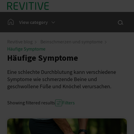
Auf einen Blick
Show se
Home
View category
Bein Symptome
Revitive blog
Beinschmerzen und symptome
Häufige Symptome
Unsere Gemeinschaft
Häufige Symptome
Nachrichten
Eine schlechte Durchblutung kann verschiedene
Symptome wie schmerzende Beine und
geschwollene Füße und Knöchel verursachen.
Showing filtered results
Filters