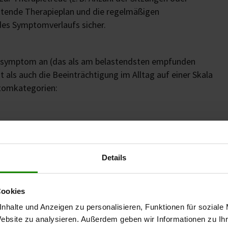
htende Therapieplan und die regelmäßigen
es Symptomverlaufs sicher.
ptsymptom an (das als am belastendsten empfunden
als auch die Beeinträchtigung im Alltag auf einer Skala
ptomkategorien:
Details
Cookies
nhalte und Anzeigen zu personalisieren, Funktionen für soziale
en Beinen & Füßen
Website zu analysieren. Außerdem geben wir Informationen zu I