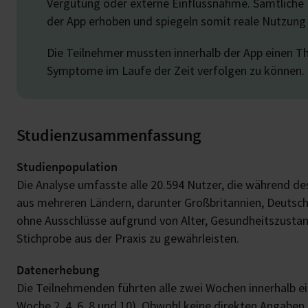
Vergütung oder externe Einflussnahme. Sämtliche D
der App erhoben und spiegeln somit reale Nutzung
Die Teilnehmer mussten innerhalb der App einen Th
Symptome im Laufe der Zeit verfolgen zu können.
Studienzusammenfassung
Studienpopulation
Die Analyse umfasste alle 20.594 Nutzer, die während des
aus mehreren Ländern, darunter Großbritannien, Deutschl
ohne Ausschlüsse aufgrund von Alter, Gesundheitszusta
Stichprobe aus der Praxis zu gewährleisten.
Datenerhebung
Die Teilnehmenden führten alle zwei Wochen innerhalb e
Woche 2, 4, 6, 8 und 10). Obwohl keine direkten Angaben 