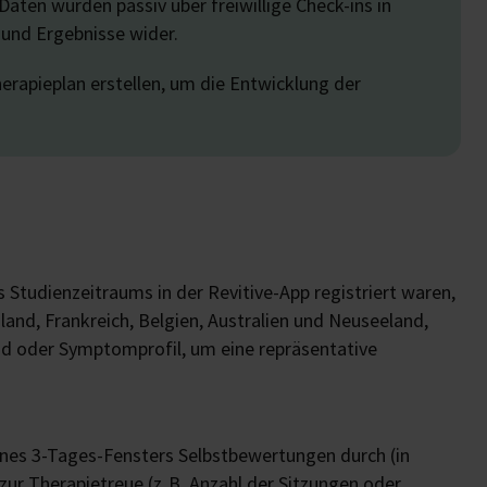
aten wurden passiv über freiwillige Check-ins in
 und Ergebnisse wider.
erapieplan erstellen, um die Entwicklung der
 Studienzeitraums in der Revitive-App registriert waren,
and, Frankreich, Belgien, Australien und Neuseeland,
nd oder Symptomprofil, um eine repräsentative
ines 3-Tages-Fensters Selbstbewertungen durch (in
zur Therapietreue (z. B. Anzahl der Sitzungen oder