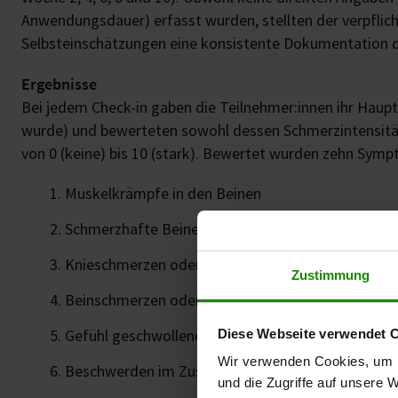
Anwendungsdauer) erfasst wurden, stellten der verpflic
Selbsteinschätzungen eine konsistente Dokumentation d
Ergebnisse
Bei jedem Check-in gaben die Teilnehmer:innen ihr Hau
wurde) und bewerteten sowohl dessen Schmerzintensität 
von 0 (keine) bis 10 (stark). Bewertet wurden zehn Sym
Muskelkrämpfe in den Beinen
Schmerzhafte Beine und Füße
Knieschmerzen oder Gelenksteifigkeit
Zustimmung
Beinschmerzen oder Beschwerden beim Gehen
Gefühl geschwollener Füße oder Knöchel
Diese Webseite verwendet 
Wir verwenden Cookies, um I
Beschwerden im Zusammenhang mit Kribbeln in d
und die Zugriffe auf unsere 