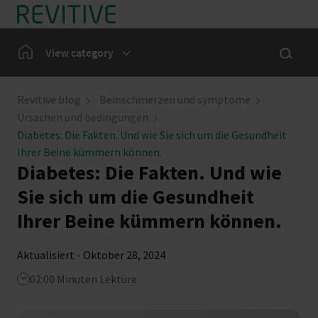
Skip to main content
Show sea
Home
View category
Bein-Symptome
Revitive blog
Beinschmerzen und symptome
Ursachen und bedingungen
Unsere Gemeinschaft
Diabetes: Die Fakten. Und wie Sie sich um die Gesundheit
Ihrer Beine kümmern können.
Diabetes: Die Fakten. Und wie
Nachrichten
Sie sich um die Gesundheit
Ihrer Beine kümmern können.
Aktualisiert - Oktober 28, 2024
02:00 Minuten Lektüre