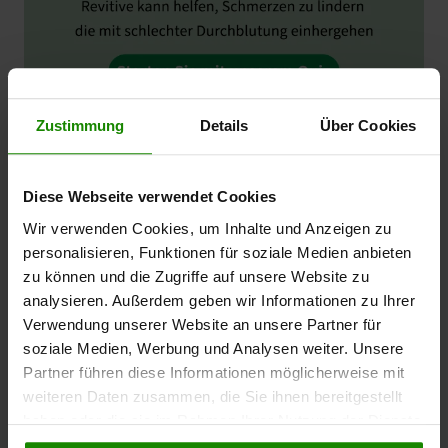
Zustimmung
Details
Über Cookies
Diese Webseite verwendet Cookies
Wir verwenden Cookies, um Inhalte und Anzeigen zu
personalisieren, Funktionen für soziale Medien anbieten
zu können und die Zugriffe auf unsere Website zu
analysieren. Außerdem geben wir Informationen zu Ihrer
Verwendung unserer Website an unsere Partner für
soziale Medien, Werbung und Analysen weiter. Unsere
Flege für Ihre Beine
Partner führen diese Informationen möglicherweise mit
weiteren Daten zusammen, die Sie ihnen bereitgestellt
Diabetes ist die häufigste Ursache für nicht
haben oder die sie im Rahmen Ihrer Nutzung der Dienste
verletzungsbedingte Amputationen. Diabetes DE
gesammelt haben.