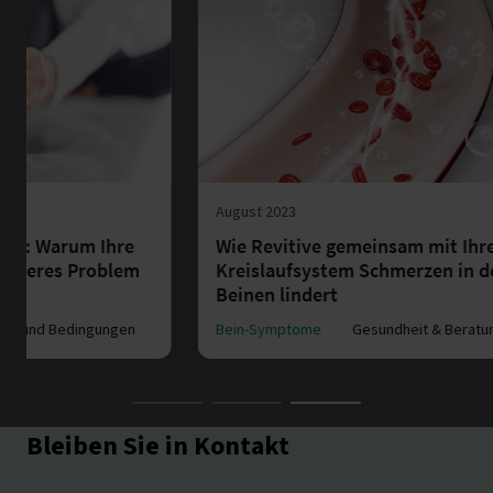
August 2023
Jänner 
Wie Revitive gemeinsam mit Ihrem
Wie I
Kreislaufsystem Schmerzen in den
gefäh
Beinen lindert
Bein-S
Bein-Symptome
Gesundheit & Beratung