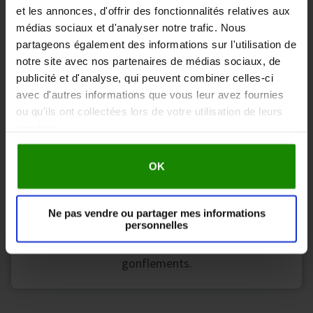
arthritiques, articulaires, musculaires et
et les annonces, d'offrir des fonctionnalités relatives aux
névralgiques dans les pieds, les jambes et les
médias sociaux et d'analyser notre trafic. Nous
genoux.
partageons également des informations sur l'utilisation de
notre site avec nos partenaires de médias sociaux, de
publicité et d'analyse, qui peuvent combiner celles-ci
avec d'autres informations que vous leur avez fournies
ou qu'ils ont collectées lors de votre utilisation de leurs
services.
Programme Medic
OK
Son Programme Medic conçu avec notre forme
d'onde brevetée augmente significativement le
Ne pas vendre ou partager mes informations
personnelles
flux sanguin riche en oxygène aux jambes et aux
pieds pour combattre les douleurs et réduire les
gonflements.