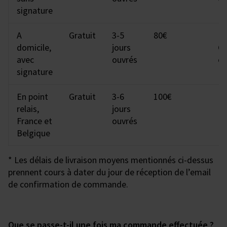
signature
A
Gratuit
3-5
80€
La
domicile,
jours
Co
avec
ouvrés
o
signature
En point
Gratuit
3-6
100€
Mo
relais,
jours
Re
France et
ouvrés
Belgique
* Les délais de livraison moyens mentionnés ci-dessus
prennent cours à dater du jour de réception de l’email
de confirmation de commande.
Que se passe-t-il une fois ma commande effectuée ?