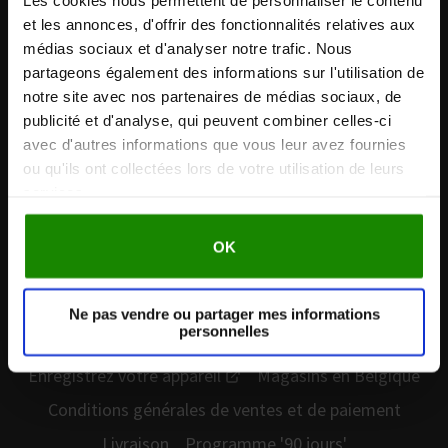
Les cookies nous permettent de personnaliser le contenu
et les annonces, d'offrir des fonctionnalités relatives aux
médias sociaux et d'analyser notre trafic. Nous
partageons également des informations sur l'utilisation de
+33 1 75 85 03 74 Appel gratuit depuis un poste fixe en
notre site avec nos partenaires de médias sociaux, de
Belgique / Lundi – Vendredi
publicité et d'analyse, qui peuvent combiner celles-ci
avec d'autres informations que vous leur avez fournies
ou qu'ils ont collectées lors de votre utilisation de leurs
Produits
services.
Medic
Medic Genou
Medic Coach: Nouveau et Amélioré
ProSanté
OK
Essential
Aerosure
Ne pas vendre ou partager mes informations
personnelles
Service clientèle
Enregistrez votre appareil
Magasins en Belgique
Conditions générales de ventes et de paiement
Livraison
Programme '90 jours'