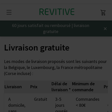
60 jours satisfait ou remboursé | livraison
×
gratuite
Livraison gratuite
Les modes de livraison proposés sont les suivants pour
la Belgique, le Luxembourg, la France métropolitaine
(Corse incluse) :
Délai de
Minimum de
Livraison
Prix
Pres
livraison *
commande
A
Gratuit
3-5
Commandes
La
domicile,
jours
< 80€
Co
sans
ouvrés
o