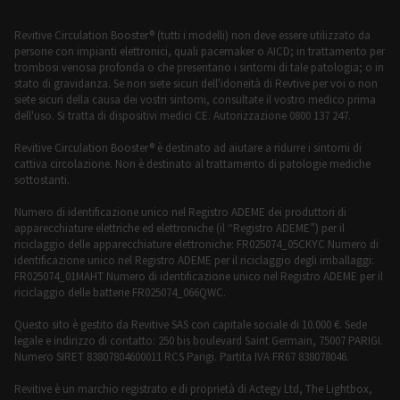
Revitive Circulation Booster® (tutti i modelli) non deve essere utilizzato da
persone con impianti elettronici, quali pacemaker o AICD; in trattamento per
trombosi venosa profonda o che presentano i sintomi di tale patologia; o in
stato di gravidanza. Se non siete sicuri dell'idoneità di Revtive per voi o non
siete sicuri della causa dei vostri sintomi, consultate il vostro medico prima
dell'uso. Si tratta di dispositivi medici CE. Autorizzazione 0800 137 247.
Revitive Circulation Booster® è destinato ad aiutare a ridurre i sintomi di
cattiva circolazione. Non è destinato al trattamento di patologie mediche
sottostanti.
Numero di identificazione unico nel Registro ADEME dei produttori di
apparecchiature elettriche ed elettroniche (il “Registro ADEME”) per il
riciclaggio delle apparecchiature elettroniche: FR025074_05CKYC Numero di
identificazione unico nel Registro ADEME per il riciclaggio degli imballaggi:
FR025074_01MAHT Numero di identificazione unico nel Registro ADEME per il
riciclaggio delle batterie FR025074_066QWC.
Questo sito è gestito da Revitive SAS con capitale sociale di 10.000 €. Sede
legale e indirizzo di contatto: 250 bis boulevard Saint Germain, 75007 PARIGI.
Numero SIRET 83807804600011 RCS Parigi. Partita IVA FR67 838078046.
Revitive è un marchio registrato e di proprietà di Actegy Ltd, The Lightbox,