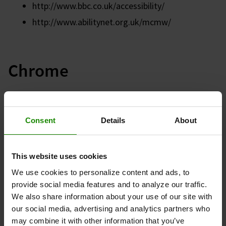
http://www.bbc.co.uk/accessibility/
http://www.abilitynet.org.uk/mcmw/
Chrome
Per modificare le dimensioni del testo nel browser,
segui queste istruzioni.
Consent
Details
About
Fai clic sull’icona elenco nell’angolo in alto a
destra della finestra del browser. Comparirà il
menu Opzioni.
This website uses cookies
Nel menu Opzioni accanto a Zoom si trovano i
We use cookies to personalize content and ads, to
tasti + e - di modifica delle dimensioni del testo.
provide social media features and to analyze our traffic.
Fai clic più volte su questi tasti se desideri
We also share information about your use of our site with
modificare ulteriormente le dimensioni del
our social media, advertising and analytics partners who
testo.
may combine it with other information that you’ve