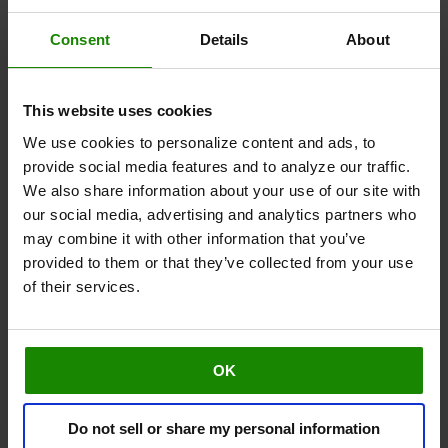
Consent
Details
About
Garanzia di 2 anni
This website uses cookies
We use cookies to personalize content and ads, to
50€ di sconto
provide social media features and to analyze our traffic.
We also share information about your use of our site with
1 Revitive Medic + Ginocchia
our social media, advertising and analytics partners who
1 set di elettrodi per le cosce in regalo
may combine it with other information that you’ve
provided to them or that they’ve collected from your use
1 pratico zaino in regalo per portare Revitive
of their services.
sempre con te!
Spedizione gratuita
60 giorni di prova – soddisfatti o rimborsati
OK
398,99 €
Do not sell or share my personal information