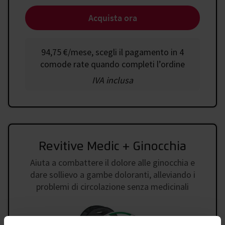
Acquista ora
94,75 €
/
mese, scegli il pagamento in 4
comode rate quando completi l’ordine
IVA inclusa
Revitive Medic + Ginocchia
Aiuta a combattere il dolore alle ginocchia e
dare sollievo a gambe doloranti, alleviando i
problemi di circolazione senza medicinali