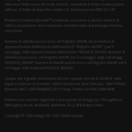
siete sicuri della causa dei vostri sintomi, consultate il vostro medico prima
dell'uso. Si tratta di dispositivi medici CE. Autorizzazione 0800 137 247.
Revitive Circulation Booster® è destinato ad aiutare a ridurre i sintomi di
cattiva circolazione. Non è destinato al trattamento di patologie mediche
sottostanti.
Numero di identificazione unico nel Registro ADEME dei produttori di
apparecchiature elettriche ed elettroniche (il “Registro ADEME”) per il
riciclaggio delle apparecchiature elettroniche: FR025074_05CKYC Numero di
identificazione unico nel Registro ADEME per il riciclaggio degli imballaggi:
FR025074_01MAHT Numero di identificazione unico nel Registro ADEME per il
riciclaggio delle batterie FR025074_066QWC.
Questo sito è gestito da Revitive SAS con capitale sociale di 10.000 €. Sede
legale e indirizzo di contatto: 250 bis boulevard Saint Germain, 75007 PARIGI.
Numero SIRET 83807804600011 RCS Parigi. Partita IVA FR67 838078046.
Revitive è un marchio registrato e di proprietà di Actegy Ltd, The Lightbox,
Willoughby Road, Bracknell, Berkshire, RG12 8FB Regno Unito.
Copyright © 2026 Actegy Ltd. Tutti i diritti riservati.