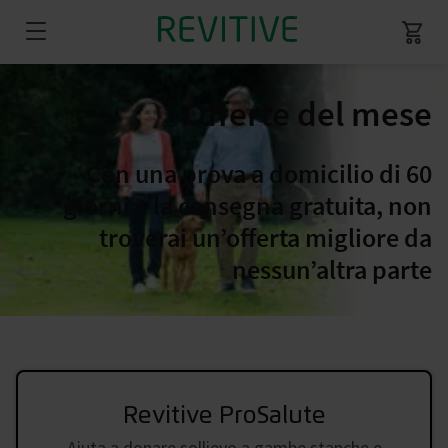
Offerte del mese
Con una prova a domicilio di 60
giorni e la consegna gratuita, non
troverai un’offerta migliore da
nessun’altra parte
Revitive ProSalute
Aiuta a donare sollievo a gambe stanche e