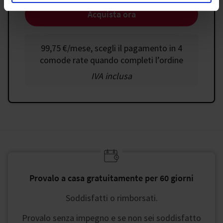
Acquista ora
99,75 €
/
mese, scegli il pagamento in 4
comode rate quando completi l’ordine
IVA inclusa
Provalo a casa gratuitamente per 60 giorni
Soddisfatti o rimborsati.​
Provalo senza impegno e se non sei soddisfatto