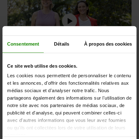
Consentement
Détails
À propos des cookies
Ce site web utilise des cookies.
"Mon travail est très actif. Rester debout 12/13
Les cookies nous permettent de personnaliser le contenu
heures par jour sur le plateau et dans les lieux de
et les annonces, d'offrir des fonctionnalités relatives aux
tournage est fatigant. Et si je suis dans une pièce de
médias sociaux et d'analyser notre trafic. Nous
théâtre, je dois faire preuve de beaucoup d'agilité
partageons également des informations sur l'utilisation de
physique et d'endurance. Je ne peux donc pas vous
notre site avec nos partenaires de médias sociaux, de
dire le soulagement que j'ai ressenti lorsque j'ai
publicité et d'analyse, qui peuvent combiner celles-ci
commencé à utiliser Revitive. Littéralement, la
avec d'autres informations que vous leur avez fournies
première fois que je l'ai essayé, j'ai été stupéfaite.
ou qu'ils ont collectées lors de votre utilisation de leurs
J'ai tout de suite compris l'impact qu'il allait avoir sur
services.
mon bien-être général. Il a soulagé la tension, la