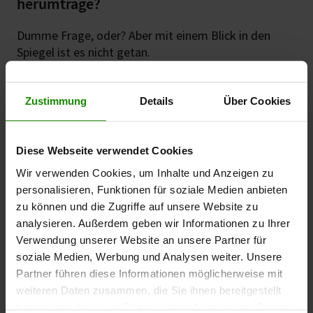
herumtrage?
Dumme Frage, oder? Aber mit einem Blick in den
Spiegel ist es nicht getan.
Bauchfett ist manchmal gar nicht so leicht zu
erkennen. Es kommt auch darauf an, wo Ihr Körper
Zustimmung
Details
Über Cookies
das Fett speichert – beispielsweise kann eine
Apfelform mit großem Bauch und dünneren Beinen
ein Mehr an Bauchfett bedeuten.
Diese Webseite verwendet Cookies
Wir verwenden Cookies, um Inhalte und Anzeigen zu
Ihr Taillenumfang kann Ihnen einen ungefähren
personalisieren, Funktionen für soziale Medien anbieten
Hinweis darauf geben, ob Sie zu viel Bauchfett haben.
zu können und die Zugriffe auf unsere Website zu
Bei Frauen wären 88,9 cm oder mehr ein mögliches
analysieren. Außerdem geben wir Informationen zu Ihrer
Anzeichen dafür, bei Männern 101,6 cm. Bei Menschen
Verwendung unserer Website an unsere Partner für
asiatischer Abstammung verringern sich die Werte
soziale Medien, Werbung und Analysen weiter. Unsere
auf 80 cm für Frauen und 90 cm für Männer.
Partner führen diese Informationen möglicherweise mit
weiteren Daten zusammen, die Sie ihnen bereitgestellt
haben oder die sie im Rahmen Ihrer Nutzung der Dienste