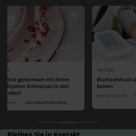
April 2023
August
Bluthochdruck und schmerzen in den
Why h
beinen
of you
Bein-Symptome
Ursachen und Bedingungen
Bein-S