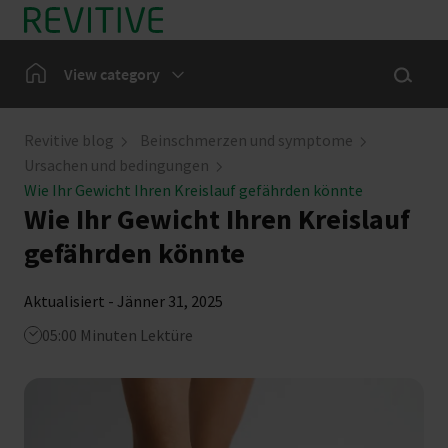
Skip to main content
Show sea
Home
View category
Bein-Symptome
Revitive blog
Beinschmerzen und symptome
Ursachen und bedingungen
Unsere Gemeinschaft
Wie Ihr Gewicht Ihren Kreislauf gefährden könnte
Wie Ihr Gewicht Ihren Kreislauf
Nachrichten
gefährden könnte
Aktualisiert - Jänner 31, 2025
05:00 Minuten Lektüre