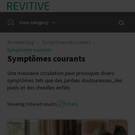
Skip to main content
Show sea
Home
View category
Revitive blog
Symptômes des jambes
Symptômes courants
Symptômes courants
Une mauvaise circulation peut provoquer divers
symptômes tels que des jambes douloureuses, des
pieds et des chevilles enflés.
Showing filtered results
Filters