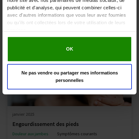
août 2025
notre site avec nos partenaires de médias sociaux, de
publicité et d'analyse, qui peuvent combiner celles-ci
Pieds et chevilles gonflés
avec d'autres informations que vous leur avez fournies
Douleur aux jambes
Symptômes courants
ou qu'ils ont collectées lors de votre utilisation de leurs
services.
OK
Ne pas vendre ou partager mes informations
personnelles
janvier 2025
Engourdissement des pieds
Douleur aux jambes
Symptômes courants