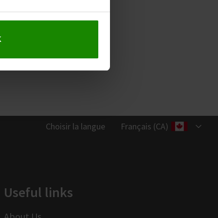
K
Choisir la langue
Français (CA)
Useful links
About Us