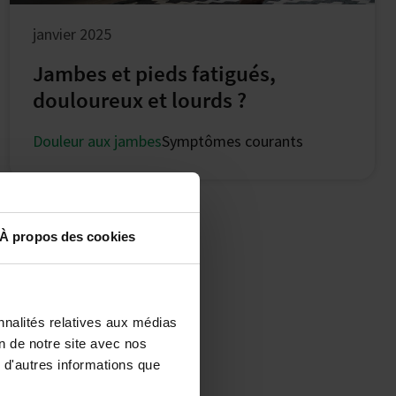
janvier 2025
Jambes et pieds fatigués,
douloureux et lourds ?
Douleur aux jambes
Symptômes courants
À propos des cookies
nnalités relatives aux médias
on de notre site avec nos
 d'autres informations que