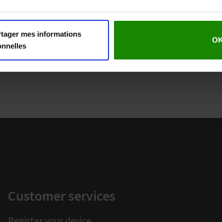
rtager mes informations
O
onnelles
Customer services
Register your device