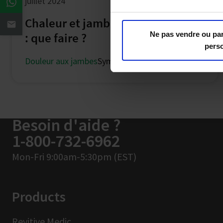
juillet 2024
Chaleur et jambes lourdes en été
Ne pas vendre ou pa
: que faire ?
pers
Douleur aux jambes
Symptômes courants
Besoin d'aide ?
1-800-732-6962
Mon-Fri 9:00am-5:30pm (EST)
Products
Revitive Medic